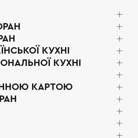
ОРАН
ЦЬ)
РАН
RAL, КИЇВ
ЇНСЬКОЇ КУХНІ
ОЖЕЦЬ)
ОНАЛЬНОЇ КУХНІ
ЕМОЖЕЦЬ)
ИННОЮ КАРТОЮ
)
СИЛЬКІВСЬКА, 1-3)
РАН
СЬКА, 44)