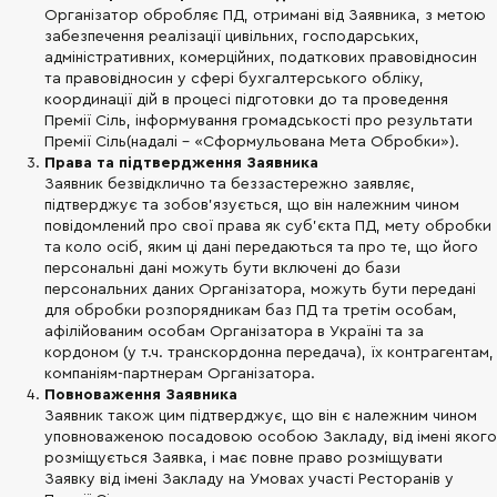
Організатор обробляє ПД, отримані від Заявника, з метою
забезпечення реалізації цивільних, господарських,
адміністративних, комерційних, податкових правовідносин
та правовідносин у сфері бухгалтерського обліку,
координації дій в процесі підготовки до та проведення
Премії Сіль, інформування громадськості про результати
Премії Сіль(надалі – «Сформульована Мета Обробки»).
Права та підтвердження Заявника
Заявник безвідклично та беззастережно заявляє,
підтверджує та зобов’язується, що він належним чином
повідомлений про свої права як суб’єкта ПД, мету обробки
та коло осіб, яким ці дані передаються та про те, що його
персональні дані можуть бути включені до бази
персональних даних Організатора, можуть бути передані
для обробки розпорядникам баз ПД та третім особам,
афілійованим особам Організатора в Україні та за
кордоном (у т.ч. транскордонна передача), їх контрагентам,
компаніям-партнерам Організатора.
Повноваження Заявника
Заявник також цим підтверджує, що він є належним чином
уповноваженою посадовою особою Закладу, від імені якого
розміщується Заявка, і має повне право розміщувати
Заявку від імені Закладу на Умовах участі Ресторанів у