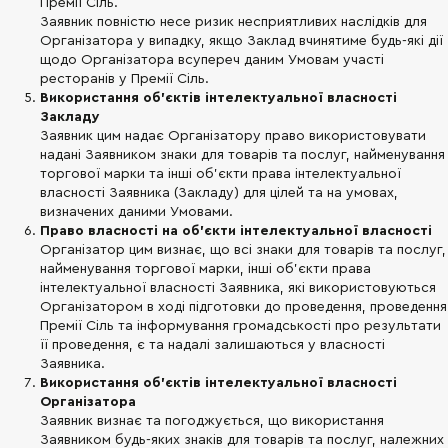
Премії Сіль.
Заявник повністю несе ризик несприятливих наслідків для
Організатора у випадку, якщо Заклад вчинятиме будь-які дії
щодо Організатора всупереч даним Умовам участі
ресторанів у Премії Сіль.
Використання об’єктів інтелектуальної власності
Закладу
Заявник цим надає Організатору право використовувати
надані Заявником знаки для товарів та послуг, найменування
торгової марки та інші об’єкти права інтелектуальної
власності Заявника (Закладу) для цілей та на умовах,
визначених даними Умовами.
Право власності на об’єкти інтелектуальної власності
Організатор цим визнає, що всі знаки для товарів та послуг,
найменування торгової марки, інші об’єкти права
інтелектуальної власності Заявника, які використовуються
Організатором в ході підготовки до проведення, проведення
Премії Сіль та інформування громадськості про результати
її проведення, є та надалі залишаються у власності
Заявника.
Використання об’єктів інтелектуальної власності
Організатора
Заявник визнає та погоджується, що використання
Заявником будь-яких знаків для товарів та послуг, належних